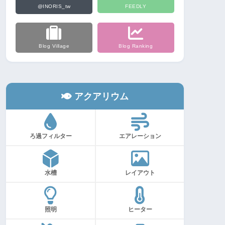
@INORIS_tw
FEEDLY
Blog Village
Blog Ranking
アクアリウム
ろ過フィルター
エアレーション
水槽
レイアウト
照明
ヒーター