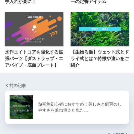
手入れが楽に！
ーの定番アイテム
水作エイトコアを強化する拡
【生物ろ過】ウェット式とド
張パーツ【ダストラップ・エ
ライ式とは？特徴や違いをご
アパイプ・底面プレート】
紹介
前の記事
熱帯魚初心者におすすめ！美しさと飼育のし
やすさを兼ね備えた魚た…