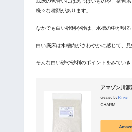
底床の色合いには黒っぽいものや、茶色系
様々な種類があります。
なかでも
白い砂利や砂は、水槽の中が明る
白い底床は水槽内がさわやかに感じて、見
そんな白い砂や砂利のポイントをみていき
アマゾン川源流の
created by
Rinker
CHARM
Amaz