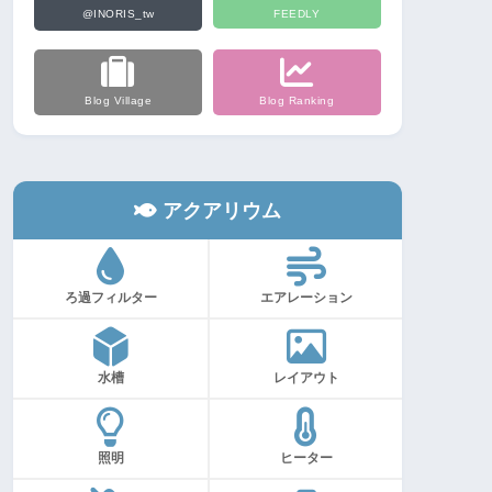
@INORIS_tw
FEEDLY
Blog Village
Blog Ranking
アクアリウム
ろ過フィルター
エアレーション
水槽
レイアウト
照明
ヒーター